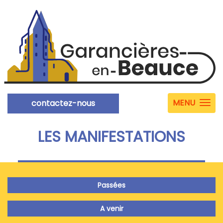
MENU
contactez-nous
LES MANIFESTATIONS
Passées
A venir